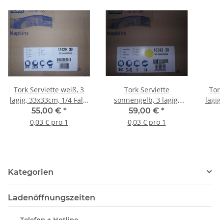
Tork Serviette weiß, 3
Tork Serviette
Tor
lagig, 33x33cm, 1/4 Falz,
sonnengelb, 3 lagig,
lagi
2000 Stück
33x33cm, 1/4 Falz, 2000
55,00 €
*
59,00 €
*
Stück
0,03 € pro 1
0,03 € pro 1
Kategorien
Ladenöffnungszeiten
Telefon + Hotline