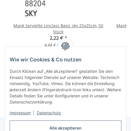
Mank Serviette Linclass Basic sky 25x25cm, 50
Mank Se
Stück
2,22 €
*
4,44 € pro 100
Wie wir Cookies & Co nutzen
Informationen
Durch Klicken auf „Alle akzeptieren“ gestatten Sie den
Einsatz folgender Dienste auf unserer Website: Technisch
notwendig, YouTube, Vimeo. Sie können die Einstellung
jederzeit ändern (Fingerabdruck-Icon links unten). Weitere
Details finden Sie unter
Konfigurieren
und in unserer
Datenschutzerklärung
.
Impressum
|
Datenschutz
Alle akzeptieren