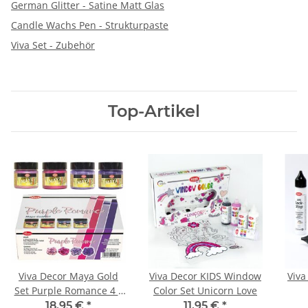
German Glitter - Satine Matt Glas
Candle Wachs Pen - Strukturpaste
Viva Set - Zubehör
Top-Artikel
Viva Decor Maya Gold
Viva Decor KIDS Window
Viva
Set Purple Romance 4 x
Color Set Unicorn Love
45ml
18,95 €
*
11,95 €
*