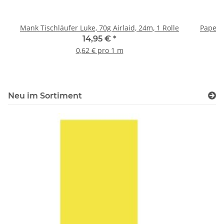
Mank Tischläufer Luke, 70g Airlaid, 24m, 1 Rolle
Paperne
14,95 €
*
0,62 € pro 1 m
Neu im Sortiment