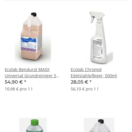
Ecolab Bendurol MAXX
Ecolab Chromol
Universal Grundreiniger 5
Edelstahlpfleger, 500ml
Liter
54,90 €
*
28,05 €
*
10,98 € pro 1 l
56,10 € pro 1 l