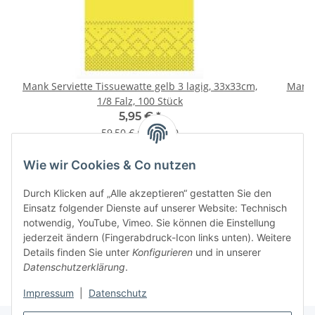
Mank Serviette Tissuewatte gelb 3 lagig, 33x33cm,
Mank 
1/8 Falz, 100 Stück
5,95 €
*
59,50 € pro 1000
Wie wir Cookies & Co nutzen
Informationen
Durch Klicken auf „Alle akzeptieren“ gestatten Sie den
Einsatz folgender Dienste auf unserer Website: Technisch
notwendig, YouTube, Vimeo. Sie können die Einstellung
jederzeit ändern (Fingerabdruck-Icon links unten). Weitere
Details finden Sie unter
Konfigurieren
und in unserer
Datenschutzerklärung
.
Impressum
|
Datenschutz