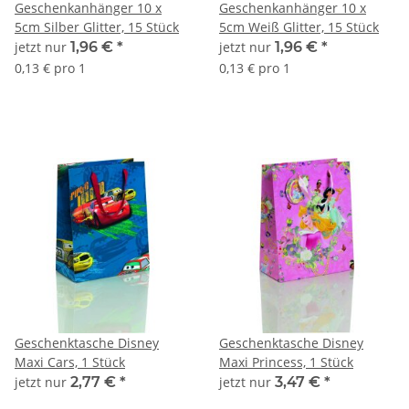
Geschenkanhänger 10 x
Geschenkanhänger 10 x
5cm Silber Glitter, 15 Stück
5cm Weiß Glitter, 15 Stück
jetzt nur
1,96 €
*
jetzt nur
1,96 €
*
0,13 € pro 1
0,13 € pro 1
Geschenktasche Disney
Geschenktasche Disney
Maxi Cars, 1 Stück
Maxi Princess, 1 Stück
jetzt nur
2,77 €
*
jetzt nur
3,47 €
*