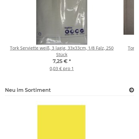
Tork Serviette weiß, 3 lagig, 33x33cm, 1/8 Falz, 250
Tork 
Stück
7,25 €
*
0,03 € pro 1
Neu im Sortiment