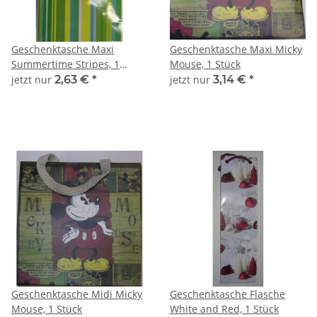
Geschenktasche Maxi
Geschenktasche Maxi Micky
Summertime Stripes, 1
Mouse, 1 Stück
Stück
jetzt nur
2,63 €
*
jetzt nur
3,14 €
*
Geschenktasche Midi Micky
Geschenktasche Flasche
Mouse, 1 Stück
White and Red, 1 Stück