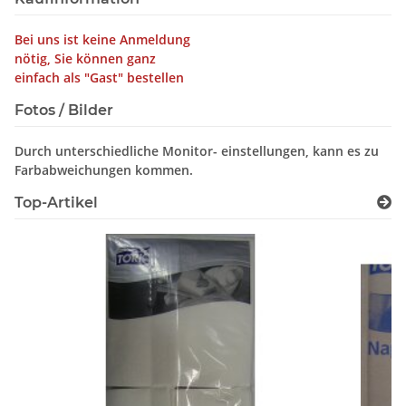
Bei uns ist keine Anmeldung
nötig, Sie können ganz
einfach als "Gast" bestellen
Fotos / Bilder
Durch unterschiedliche Monitor- einstellungen, kann es zu
Farbabweichungen kommen.
Top-Artikel