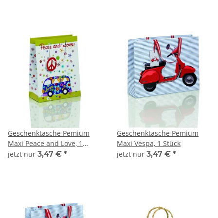
Geschenktasche Pemium
Geschenktasche Pemium
Maxi Peace and Love, 1
Maxi Vespa, 1 Stück
Stück
jetzt nur
3,47 €
*
jetzt nur
3,47 €
*