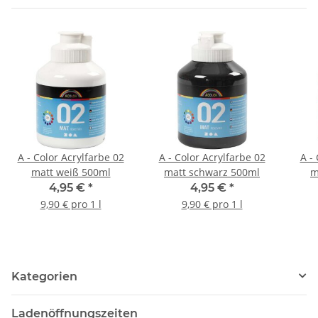
A - Color Acrylfarbe 02
A - Color Acrylfarbe 02
A -
matt weiß 500ml
matt schwarz 500ml
m
4,95 €
*
4,95 €
*
9,90 € pro 1 l
9,90 € pro 1 l
Kategorien
Ladenöffnungszeiten