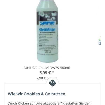
Sanit Gleitmittel DVGW 500ml
Pa
3,99 €
*
7,98 € pro 1 l
Wie wir Cookies & Co nutzen
Informationen
Durch Klicken auf „Alle akzeptieren“ gestatten Sie den