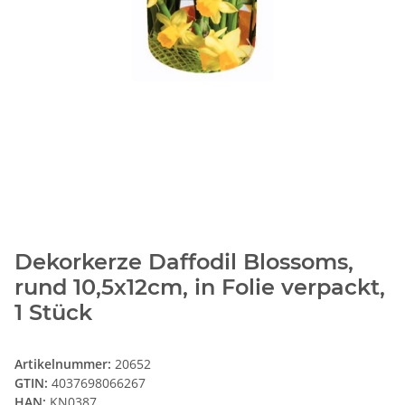
Dekorkerze Daffodil Blossoms,
rund 10,5x12cm, in Folie verpackt,
1 Stück
Artikelnummer:
20652
GTIN:
4037698066267
HAN:
KN0387