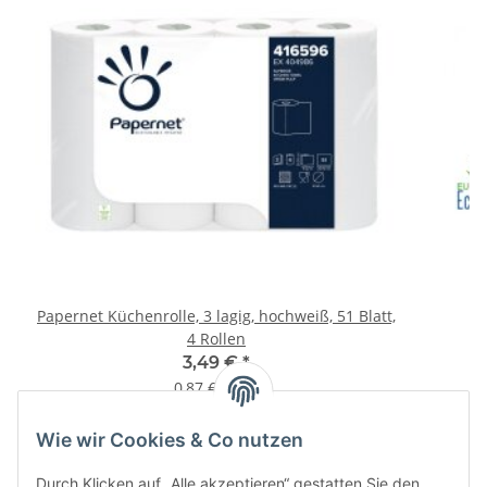
Papernet Küchenrolle, 3 lagig, hochweiß, 51 Blatt,
Pa
4 Rollen
3,49 €
*
0,87 € pro 1
Wie wir Cookies & Co nutzen
Informationen
Durch Klicken auf „Alle akzeptieren“ gestatten Sie den