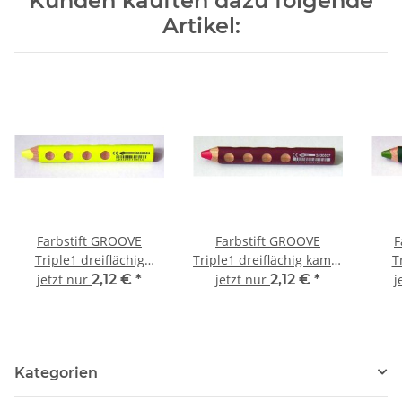
Kunden kauften dazu folgende
Artikel:
Farbstift GROOVE
Farbstift GROOVE
F
Triple1 dreiflächig
Triple1 dreiflächig kamin
T
zinkgelb, 1 Stück
hell, 1 Stück
jetzt nur
2,12 €
*
jetzt nur
2,12 €
*
j
Kategorien