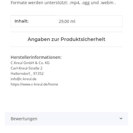
Formate werden unterstützt: .mp4, .ogg und .webm .
Produkteigenschaft
Wert
Inhalt:
29,00 ml
Angaben zur Produktsicherheit
Herstellerinformationen:
C.Kreul GmbH & Co. KG
Carl-Kreul-Straße 2
Hallerndorf, , 91352
info@c-kreul.de
https://www.c-kreul.de/home
Bewertungen