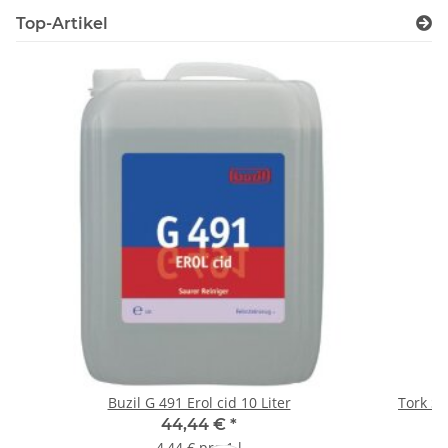
Top-Artikel
Buzil G 491 Erol cid 10 Liter
Tork Se
44,44 €
*
4,44 € pro 1 l