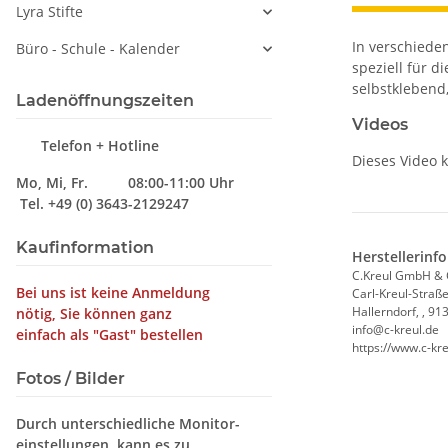
Lyra Stifte
In verschiede
Büro - Schule - Kalender
speziell für di
selbstklebend
Ladenöffnungszeiten
Videos
Telefon + Hotline
Mo, Mi, Fr. 08:00-11:00 Uhr
Tel. +49 (0) 3643-2129247
Kaufinformation
Herstellerinf
C.Kreul GmbH & 
Bei uns ist keine Anmeldung
Carl-Kreul-Straße
Hallerndorf, , 91
nötig, Sie können ganz
info@c-kreul.de
einfach als "Gast" bestellen
https://www.c-kr
Fotos / Bilder
Durch unterschiedliche Monitor-
einstellungen, kann es zu