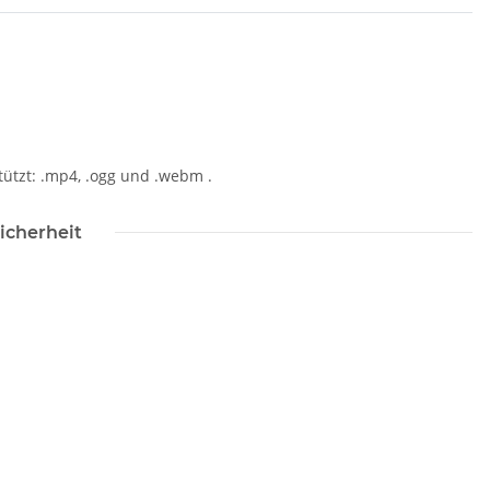
icht angezeigt werden. Folgende Formate werden unterstützt: .mp4, .ogg und .webm .
icherheit