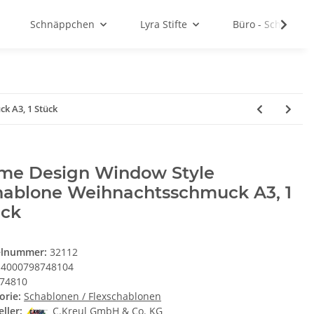
Schnäppchen
Lyra Stifte
Büro - Schule - 
k A3, 1 Stück
me Design Window Style
hablone Weihnachtsschmuck A3, 1
ück
elnummer:
32112
4000798748104
74810
orie:
Schablonen / Flexschablonen
ller:
C.Kreul GmbH & Co. KG