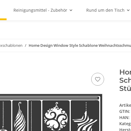
Reinigungsmittel - Zubehör
Rund um den Tisch
exschablonen
Home Design Window Style Schablone Weihnachtsschmuc
Ho
Sc
St
Artik
GTIN:
HAN:
Kateg
Herste