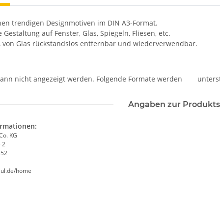
nen trendigen Designmotiven im DIN A3-Format.
e Gestaltung auf Fenster, Glas, Spiegeln, Fliesen, etc.
, von Glas rückstandslos entfernbar und wiederverwendbar.
Dieses Video kann n
Angaben zur Produkts
ormationen:
Co. KG
 2
352
eul.de/home