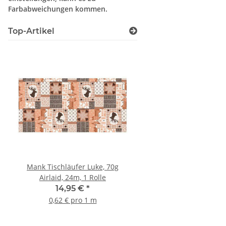
Farbabweichungen kommen.
Top-Artikel
Mank Tischläufer Luke, 70g
Tork Serviette weiß, 3
Airlaid, 24m, 1 Rolle
33x33cm, 1/8 Falz, 25
14,95 €
*
7,25 €
*
0,62 € pro 1 m
0,03 € pro 1