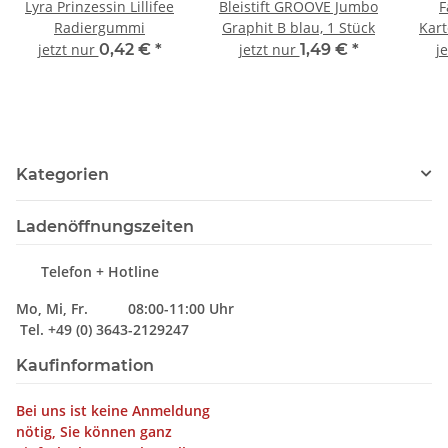
Lyra Prinzessin Lillifee
Bleistift GROOVE Jumbo
F
Radiergummi
Graphit B blau, 1 Stück
Kart
jetzt nur
0,42 €
*
jetzt nur
1,49 €
*
j
Kategorien
Ladenöffnungszeiten
Telefon + Hotline
Mo, Mi, Fr. 08:00-11:00 Uhr
Tel. +49 (0) 3643-2129247
Kaufinformation
Bei uns ist keine Anmeldung
nötig, Sie können ganz