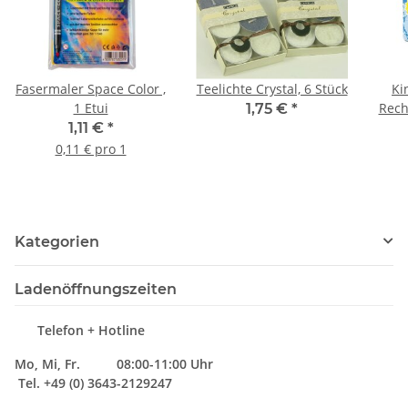
Fasermaler Space Color ,
Teelichte Crystal, 6 Stück
Ki
1 Etui
Rech
1,75 €
*
1,11 €
*
0,11 € pro 1
Kategorien
Ladenöffnungszeiten
Telefon + Hotline
Mo, Mi, Fr. 08:00-11:00 Uhr
Tel. +49 (0) 3643-2129247