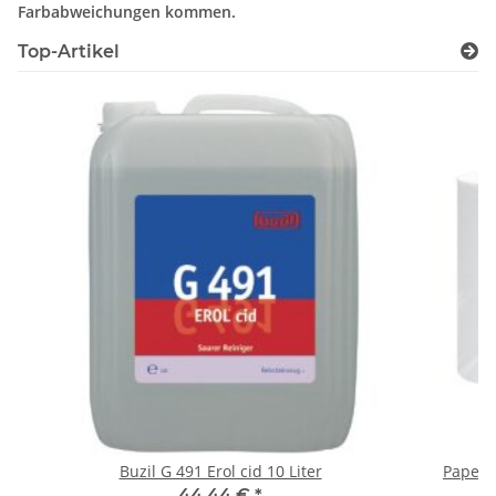
Farbabweichungen kommen.
Top-Artikel
Buzil G 491 Erol cid 10 Liter
Paperne
44,44 €
*