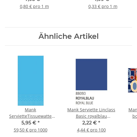
0,80 € pro 1 m
0,33 € pro 1 m
Ähnliche Artikel
Mank
Mank Serviette Linclass
Man
ServietteTissuewatte
Basic royalblau
bo
hellblau 3 lagig,
25x25cm, 50 Stück
Ai
5,95 €
*
2,22 €
*
33x33cm, 1/8 Falz, 100
59,50 € pro 1000
4,44 € pro 100
Stück