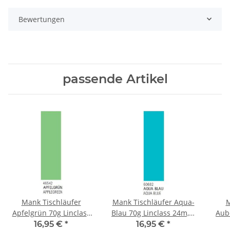
Bewertungen
passende Artikel
Mank Tischläufer
Mank Tischläufer Aqua-
M
Apfelgrün 70g Linclass
Blau 70g Linclass 24m, 1
Aub
24m, 1 Rolle
Rolle
16,95 €
*
16,95 €
*