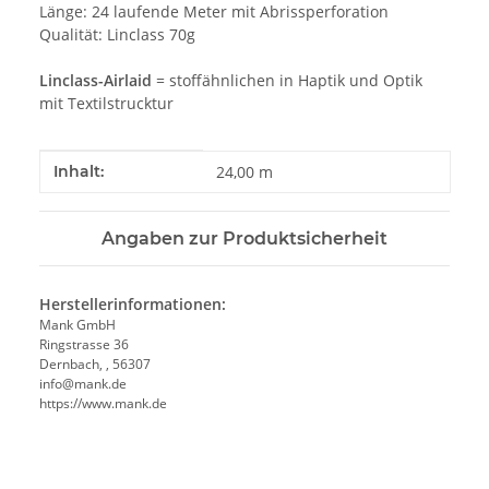
Länge: 24 laufende Meter mit Abrissperforation
Qualität: Linclass 70g
Linclass-Airlaid
= stoffähnlichen in Haptik und Optik
mit Textilstrucktur
Produkteigenschaft
Wert
Inhalt:
24,00 m
Angaben zur Produktsicherheit
Herstellerinformationen:
Mank GmbH
Ringstrasse 36
Dernbach, , 56307
info@mank.de
https://www.mank.de