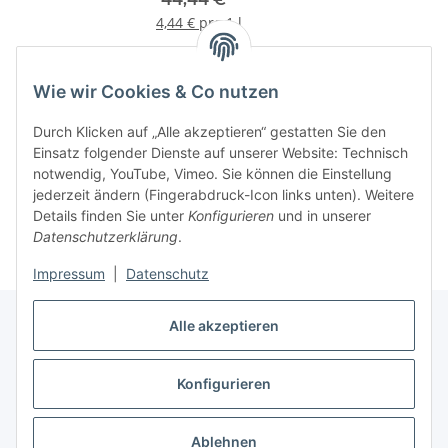
4,44 € pro 1 l
Wie wir Cookies & Co nutzen
Informationen
Durch Klicken auf „Alle akzeptieren“ gestatten Sie den
Einsatz folgender Dienste auf unserer Website: Technisch
notwendig, YouTube, Vimeo. Sie können die Einstellung
jederzeit ändern (Fingerabdruck-Icon links unten). Weitere
Details finden Sie unter
Konfigurieren
und in unserer
Datenschutzerklärung
.
Impressum
|
Datenschutz
Alle akzeptieren
Konfigurieren
Vertrag widerrufen
* Alle Preise inkl. gesetzlicher USt., zzgl.
Versand
Ablehnen