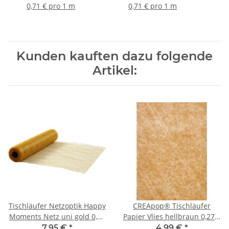
0,71 € pro 1 m
0,71 € pro 1 m
Kunden kauften dazu folgende
Artikel:
Tischläufer Netzoptik Happy
CREApop® Tischläufer
Moments Netz uni gold 0,30
Papier Vlies hellbraun 0,27 x
x 10m, 1 Rolle
15m, 1 Rolle
7,95 €
*
4,99 €
*