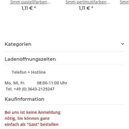
5mm pastellfarben
5mm perlmuttfarben
5mm 
medium 1100 Stück
medium 1100 Stück
me
1,11 €
*
1,11 €
*
Kategorien
Ladenöffnungszeiten
Telefon + Hotline
Mo, Mi, Fr. 08:00-11:00 Uhr
Tel. +49 (0) 3643-2129247
Kaufinformation
Bei uns ist keine Anmeldung
nötig, Sie können ganz
einfach als "Gast" bestellen