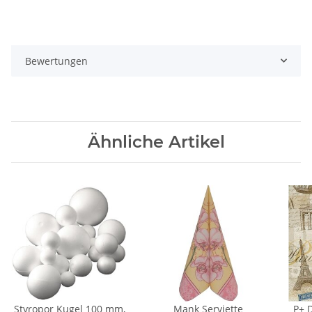
Bewertungen
Ähnliche Artikel
Styropor Kugel 100 mm,
Mank Serviette
P+ D