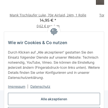
Mank Tischläufer Luke, 70g Airlaid, 24m, 1 Rolle
Tork 
14,95 €
*
0,62 € pro 1 m
Wie wir Cookies & Co nutzen
Informationen
Durch Klicken auf „Alle akzeptieren“ gestatten Sie den
Einsatz folgender Dienste auf unserer Website: Technisch
notwendig, YouTube, Vimeo. Sie können die Einstellung
jederzeit ändern (Fingerabdruck-Icon links unten). Weitere
Details finden Sie unter
Konfigurieren
und in unserer
Datenschutzerklärung
.
Impressum
|
Datenschutz
Alle akzeptieren