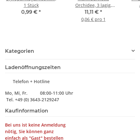
1 Stück
Orchidee, 3 lagig,
40x40cm, 200 Stück
3
0,99 €
*
11,11 €
*
0,06 € pro 1
Kategorien
Ladenöffnungszeiten
Telefon + Hotline
Mo, Mi, Fr. 08:00-11:00 Uhr
Tel. +49 (0) 3643-2129247
Kaufinformation
Bei uns ist keine Anmeldung
nötig, Sie können ganz
einfach als "Gast" bestellen