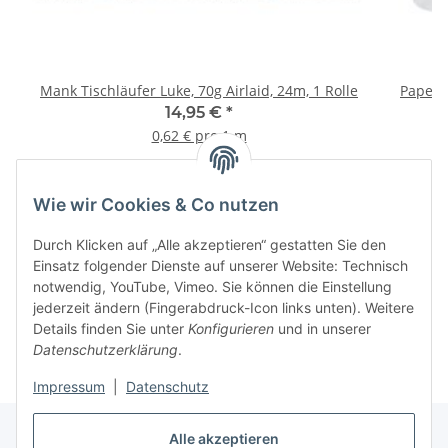
Mank Tischläufer Luke, 70g Airlaid, 24m, 1 Rolle
Paperne
14,95 €
*
0,62 € pro 1 m
Wie wir Cookies & Co nutzen
Informationen
Durch Klicken auf „Alle akzeptieren“ gestatten Sie den
Einsatz folgender Dienste auf unserer Website: Technisch
notwendig, YouTube, Vimeo. Sie können die Einstellung
jederzeit ändern (Fingerabdruck-Icon links unten). Weitere
Details finden Sie unter
Konfigurieren
und in unserer
Datenschutzerklärung
.
Impressum
|
Datenschutz
Alle akzeptieren