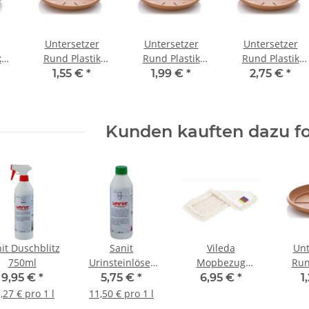
Untersetzer
Untersetzer
Untersetzer
k
Rund Plastik
Rund Plastik
Rund Plastik
Siena terra,
Siena terra,
Siena terra,
1,55 €
*
1,99 €
*
2,75 €
*
20cm
27cm
33cm
Kunden kauften dazu fo
it Duschblitz
Sanit
Vileda
Unt
750ml
Urinsteinlöser
Mopbezug
Run
500ml
CombiSpeed
Sie
9,95 €
*
5,75 €
*
6,95 €
*
1
50cm mit
,27 € pro 1 l
11,50 € pro 1 l
Schlinge/Franse,