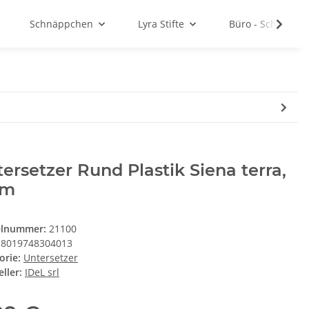
Schnäppchen
Lyra Stifte
Büro - Schule - 
ersetzer Rund Plastik Siena terra,
cm
elnummer:
21100
8019748304013
orie:
Untersetzer
ller:
IDeL srl