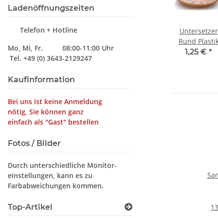
Ladenöffnungszeiten
Telefon + Hotline
Untersetzer
Rund Plasti
Mo, Mi, Fr. 08:00-11:00 Uhr
Siena terra,
1,25 €
*
Tel. +49 (0) 3643-2129247
17cm
Kaufinformation
Bei uns ist keine Anmeldung
nötig, Sie können ganz
einfach als "Gast" bestellen
Fotos / Bilder
Durch unterschiedliche Monitor-
San
einstellungen, kann es zu
Farbabweichungen kommen.
Top-Artikel
13