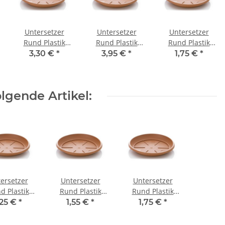
Untersetzer
Untersetzer
Untersetzer
Rund Plastik
Rund Plastik
Rund Plastik
Siena terra,
Siena terra,
Siena, terra,
3,30 €
*
3,95 €
*
1,75 €
*
39cm
44cm
23cm
lgende Artikel:
ersetzer
Untersetzer
Untersetzer
d Plastik
Rund Plastik
Rund Plastik
na terra,
Siena terra,
Siena, terra,
,25 €
*
1,55 €
*
1,75 €
*
17cm
20cm
23cm