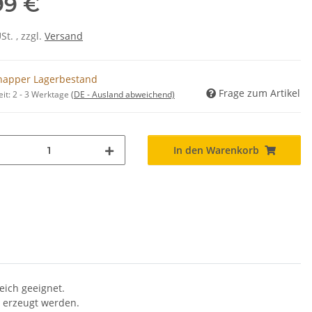
99 €
USt. , zzgl.
Versand
napper Lagerbestand
Frage zum Artikel
eit:
2 - 3 Werktage
(DE - Ausland abweichend)
In den Warenkorb
eich geeignet.
 erzeugt werden.