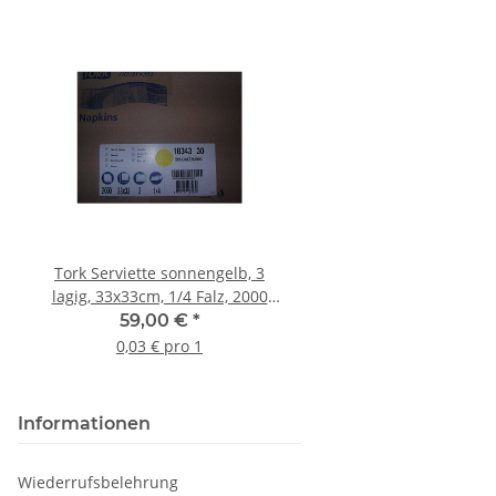
Tork Serviette sonnengelb, 3
Tork Serviette weiß, 3
lagig, 33x33cm, 1/4 Falz, 2000
33x33cm, 1/8 Falz, 25
Stück
59,00 €
*
7,25 €
*
0,03 € pro 1
0,03 € pro 1
Informationen
Wiederrufsbelehrung