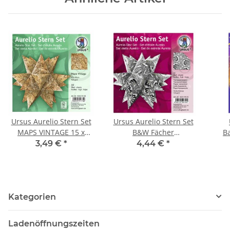
Ursus Aurelio Stern Set
Ursus Aurelio Stern Set
MAPS VINTAGE 15 x
B&W Fächer
Ba
15cm 100g, 33Blatt
Transparentpapier 14,8
3,49 €
*
4,44 €
*
x 14,8cm 115g, 33Blatt
Kategorien
Ladenöffnungszeiten