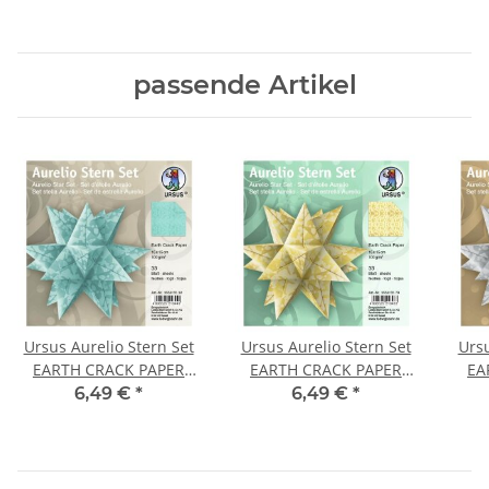
passende Artikel
Ursus Aurelio Stern Set
Ursus Aurelio Stern Set
Ursu
EARTH CRACK PAPER
EARTH CRACK PAPER
EA
azurblau 15 x15cm, 1
gold 15 x15cm, 1 Pack
silb
6,49 €
*
6,49 €
*
Pack