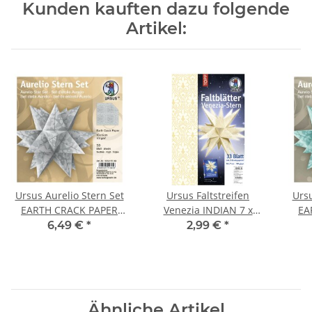
Kunden kauften dazu folgende
Artikel:
Ursus Aurelio Stern Set
Ursus Faltstreifen
Ursu
EARTH CRACK PAPER
Venezia INDIAN 7 x
EA
silber 15 x 15cm, 1 Pack
30cm 120g, 33 Stück
azu
6,49 €
*
2,99 €
*
Ähnliche Artikel