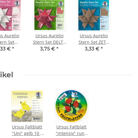
s Aurelio
Ursus Aurelio
Ursus Aurelio
ern Set
Stern Set DELTA
Stern Set ZETA
DEBARAN
weiß / rot 15 x
schwarz / braun
,33 €
*
3,75 €
*
3,33 €
*
/ rose-gold
15cm 110g, 33
20 x 20cm 120g,
15cm 100g,
Blatt
33Blatt
3 Blatt
ikel
Ursus Faltblatt
Ursus Faltblatt
"Uni" gelb 10 x
"intensiv" rund