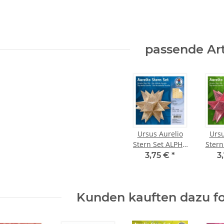
passende Art
Ursus Aurelio
Ursu
Stern Set ALPHA
Stern
weiß / gold 15 x
weiß /
3,75 €
*
3
15cm 110g, 33
15cm
Blatt
Kunden kauften dazu fo