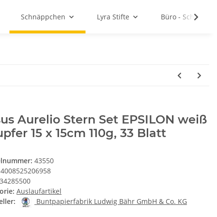
Schnäppchen
Lyra Stifte
Büro - Schule - 
us Aurelio Stern Set EPSILON weiß
upfer 15 x 15cm 110g, 33 Blatt
elnummer:
43550
4008525206958
34285500
orie:
Auslaufartikel
ller:
Buntpapierfabrik Ludwig Bähr GmbH & Co. KG