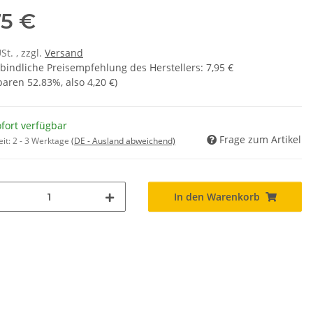
75 €
USt. , zzgl.
Versand
bindliche Preisempfehlung des Herstellers
:
7,95 €
sparen
52.83%
, also
4,20 €
)
fort verfügbar
Frage zum Artikel
eit:
2 - 3 Werktage
(DE - Ausland abweichend)
In den Warenkorb