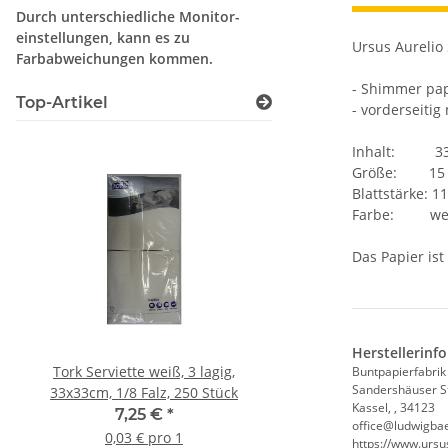
Durch unterschiedliche Monitor-
einstellungen, kann es zu
Ursus Aurelio 
Farbabweichungen kommen.
- Shimmer pa
Top-Artikel
- vorderseitig
Inhalt: 33 
Größe: 15 
Blattstärke: 1
Farbe: weiß
Das Papier ist
Herstellerinf
Tork Serviette weiß, 3 lagig,
Sanit Essigreiniger 1
Buntpapierfabri
Sandershäuser S
33x33cm, 1/8 Falz, 250 Stück
44,44 €
*
Kassel, , 34123
7,25 €
*
4,44 € pro 1 l
office@ludwigba
0,03 € pro 1
https://www.ursu