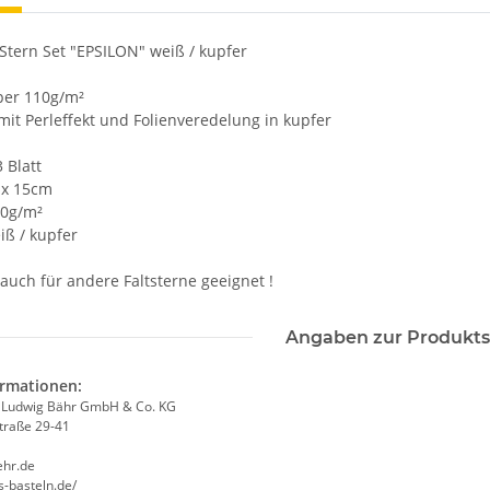
Stern Set "EPSILON" weiß / kupfer
per 110g/m²
 mit Perleffekt und Folienveredelung in kupfer
Blatt
x 15cm
10g/m²
 / kupfer
 auch für andere Faltsterne geeignet !
Angaben zur Produkts
ormationen:
0 Liter
Gies Stumpenkerze champagne,
Papernet Toile
k Ludwig Bähr GmbH & Co. KG
traße 29-41
130x58mm, 6 Stück
weiß, 10x12,
12,12 €
*
2
ehr.de
2,02 € pro 1
0,3
s-basteln.de/