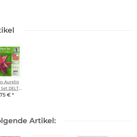
ikel
s Aurelio
 Set DELTA
 rot 15 x
,75 €
*
 110g, 33
Blatt
lgende Artikel: