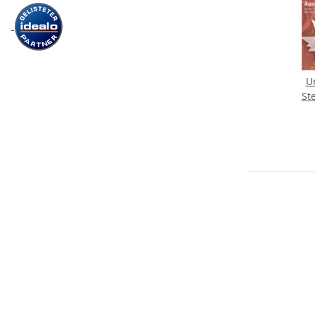
U
St
wei
15