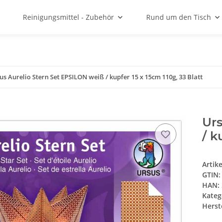
Reinigungsmittel - Zubehör
Rund um den Tisch
us Aurelio Stern Set EPSILON weiß / kupfer 15 x 15cm 110g, 33 Blatt
Urs
/ k
Artik
GTIN:
HAN:
Kateg
Herste