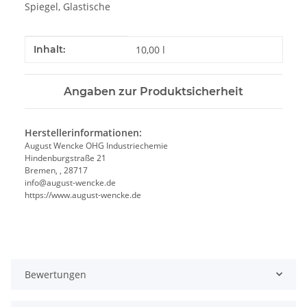
Spiegel, Glastische
Produkteigenschaft
Wert
Inhalt:
10,00 l
Angaben zur Produktsicherheit
Herstellerinformationen:
August Wencke OHG Industriechemie
Hindenburgstraße 21
Bremen, , 28717
info@august-wencke.de
https://www.august-wencke.de
Bewertungen