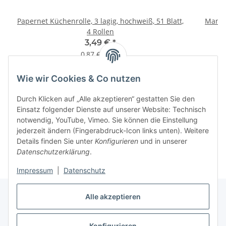
Papernet Küchenrolle, 3 lagig, hochweiß, 51 Blatt,
Mank T
4 Rollen
3,49 €
*
0,87 € pro 1
Wie wir Cookies & Co nutzen
Informationen
Durch Klicken auf „Alle akzeptieren“ gestatten Sie den
Einsatz folgender Dienste auf unserer Website: Technisch
notwendig, YouTube, Vimeo. Sie können die Einstellung
jederzeit ändern (Fingerabdruck-Icon links unten). Weitere
Details finden Sie unter
Konfigurieren
und in unserer
Datenschutzerklärung
.
Impressum
|
Datenschutz
Alle akzeptieren
Konfigurieren